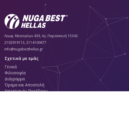
Λεωφ. Μεσογείων 439, Αγ. Παρασκευή 15343
2102919113, 2114100677
info@nugabesthellas.gr
Σχετικά με εμάς
Γενικά
Φιλοσοφία
Διάγραμμα
Όραμα και Αποστολή
Χαιρετισμός Προέδρου
Μήνυμα αντιπροσώπου
Ιστορία
Έρευνα και ανάπτυξη
Πιστοποιητικά προϊόντων
Χρώματα της εταιρείας