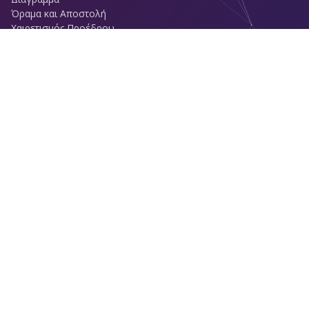
Όραμα και Αποστολή
Χαιρετισμός Προέδρου
Μήνυμα αντιπροσώπου
Ιστορία
Έρευνα και ανάπτυξη
Πιστοποιητικά προϊόντων
Χρώματα της εταιρείας
Υποστήριξη
Στα συστήματα
Πρέπει να ξέρεις
Myo vision
Υγεία
Μέθοδοι αποκατάστασης
Ενημέρωση - Blog - Νέα
Προϊόντα
Κατάλογος προϊόντων
ΕΝΟΙΚΙΟ ΕΞΟΠΛΙΣΜΟΥ
ΑΠΟΡΡΥΠΑΝΤΙΚΟ ΡΟΥΧΩΝ
Βασικός Εξοπλισμός